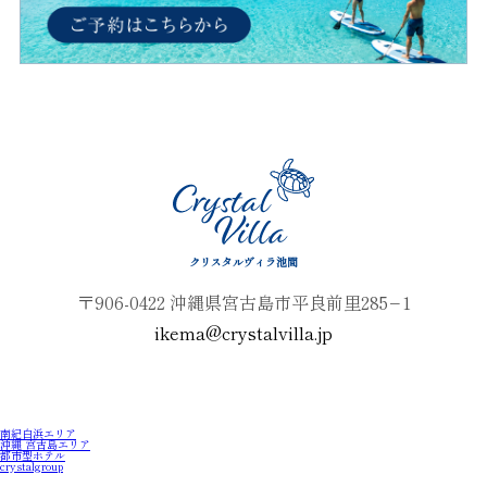
クリスタルヴィラ池間
〒906-0422 沖縄県宮古島市平良前里285−1
ikema@crystalvilla.jp
南紀白浜エリア
沖縄 宮古島エリア
都市型ホテル
crystalgroup