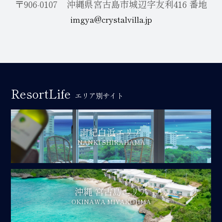
〒906-0107 沖縄県宮古島市城辺字友利416 番地
imgya@crystalvilla.jp
ResortLife
エリア別サイト
南紀白浜エリア
NANKI SHIRAHAMA
沖縄 宮古島エリア
OKINAWA MIYAKOJIMA