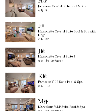
H
棟
Japanese Crystal Suite Pool & Spa
8
定員：
名
I
棟
Maisonette Crystal Suite Pool & Spa with
Dogs
8
定員：
名
J
棟
Maisonette Crystal Suite Ⅱ
8
定員：
名（最大10名）
K
棟
Fantastic V.I.P Suite Pool & Spa
10
定員：
名
M
棟
Marvelous V.I.P Suite Pool & Spa
8