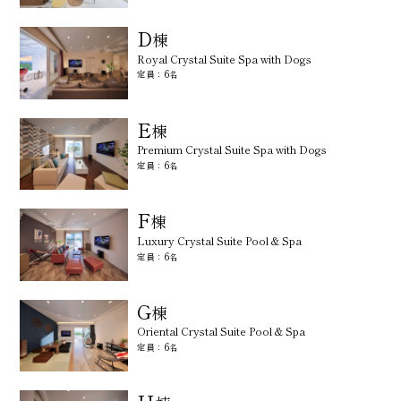
D
棟
Royal Crystal Suite Spa with Dogs
6
定員：
名
E
棟
Premium Crystal Suite Spa with Dogs
6
定員：
名
F
棟
Luxury Crystal Suite Pool & Spa
6
定員：
名
G
棟
Oriental Crystal Suite Pool & Spa
6
定員：
名