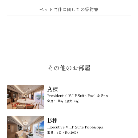
ペット同伴に関しての誓約書
その他のお部屋
A
棟
Presidential V.I.P Suite Pool ＆ Spa
10
定員：
名（最大12名）
B
棟
Executive V.I.P Suite Pool＆Spa
8
定員：
名（最大10名）