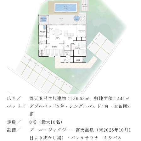
広さ
露天風呂含む建物：136.63㎡、敷地面積：441㎡
ベッド
ダブルベッド2台・シングルベッド4台・お布団2
組
定員
8
名（最大10名）
設備
プール・ジャグジー・露天温泉
（※2026年10月1
日より沸かし湯）
・バレルサウナ・ミラバス